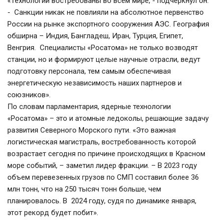
«Технологии востребованы во всем мире, - подчеркнул он. 
-  Санкции никак не повлияли на абсолютное первенство 
России на рынке экспортного сооружения АЭС. География 
обширна – Индия, Бангладеш, Иран, Турция, Египет, 
Венгрия.  Специалисты «Росатома» не только возводят 
станции, но и формируют целые научные отрасли, ведут 
подготовку персонала, тем самым обеспечивая 
энергетическую независимость наших партнеров и 
союзников».   
По словам парламентария, ядерные технологии 
«Росатома» – это и атомные ледоколы, решающие задачу 
развития Северного Морского пути. «Это важная 
логистическая магистраль, востребованность которой 
возрастает сегодня по причине происходящих в Красном 
море событий, – заметил лидер фракции. – В 2023 году 
объем перевезенных грузов по СМП составил более 36 
млн тонн, что на 250 тысяч тонн больше, чем 
планировалось. В  2024 году, судя по динамике января, 
этот рекорд будет побит».    