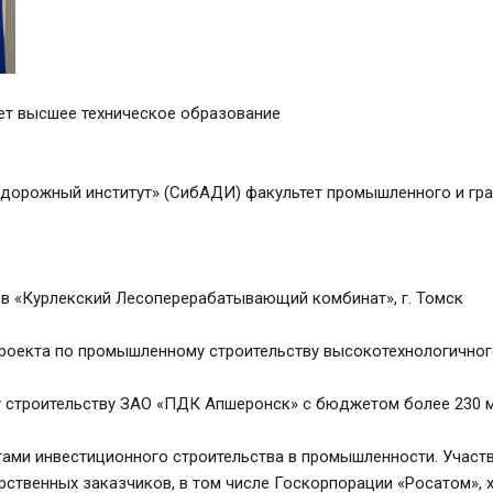
еет высшее техническое образование

-дорожный институт» (СибАДИ) факультет промышленного и граж
у в «Курлекский Лесоперерабатывающий комбинат», г. Томск

го проекта по промышленному строительству высокотехнологичн
ому строительству ЗАО «ПДК Апшеронск» с бюджетом более 230 
ктами инвестиционного строительства в промышленности. Участв
ственных заказчиков, в том числе Госкорпорации «Росатом», х