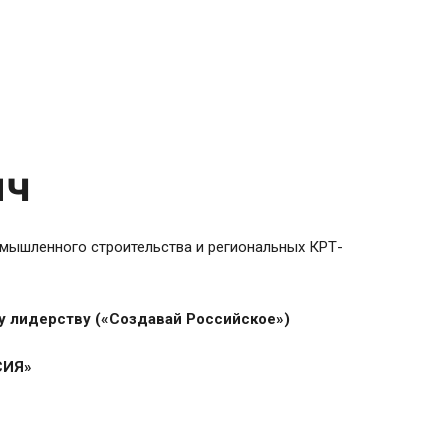
ич
омышленного строительства и региональных КРТ-
 лидерству («Создавай Российское») 
СИЯ»